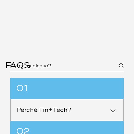
FAQS
01
Perché Fin+Tech?
Puoi vedere cosa succede a Fin+Tech qui.
02