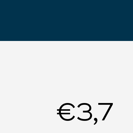
ack record
€3,7