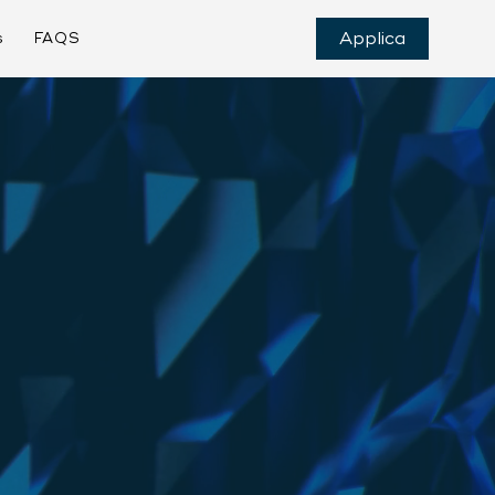
Applica
s
FAQS