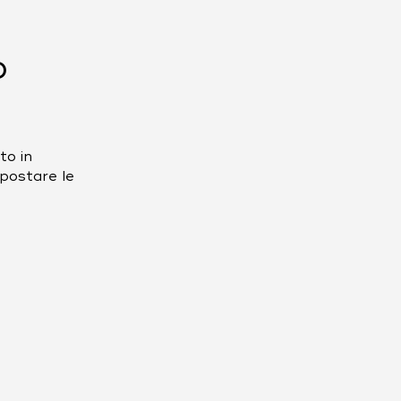
o
to in
spostare le